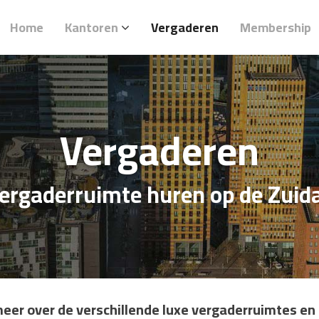
Home
Kantoren
Vergaderen
Membership
Utrecht Kanaleneiland
Vergaderen
 Amstel
 Arena
ergaderruimte huren op de Zuid
iness Park
meer over de verschillende luxe vergaderruimtes en f