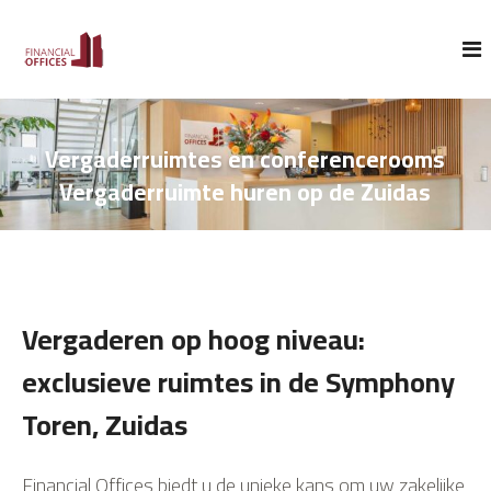
N
a
a
r
d
Vergaderruimtes en conferencerooms
e
Vergaderruimte huren op de Zuidas
i
n
h
o
Vergaderen op hoog niveau:
u
exclusieve ruimtes in de Symphony
d
Toren, Zuidas
s
p
Financial Offices biedt u de unieke kans om uw zakelijke