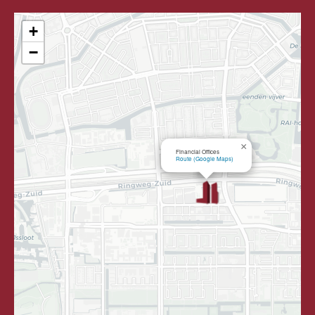
+
−
×
Financial Offices
Route (Google Maps)